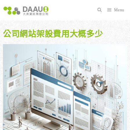
跳
至
Menu
主
要
內
公司網站架設費用大概多少
容