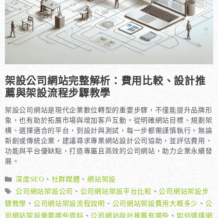
架設公司網站完整解析：費用比較、設計推
薦與架設流程步驟教學
架設公司網站是現代企業數位轉型的重要步驟，不僅能提升品牌形
象，也有助於拓展市場與增加客戶互動。從明確網站目標、規劃架
構、選擇適合的平台，到設計與測試，每一步都需謹慎執行。無論
新創或傳統企業，建議尋求專業網站設計公司協助，並評估費用、
功能與平台優缺點，打造專屬且高效的公司網站，助力企業永續發
展。
分
深度SEO
、
社群媒體
、
網站架設
類
標
公司網站架設公司
、
公司網站架設平台比較
、
公司網站架設步
籤
驟教學
、
公司網站架設流程說明
、
公司網站架設費用大概多少
、
公
司網站架設需要哪些資料
、
公司網站設計推薦有哪些
、
如何選擇網