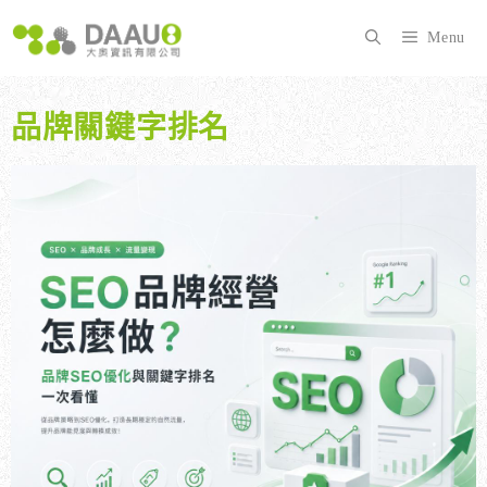
跳
至
Menu
主
要
內
品牌關鍵字排名
容