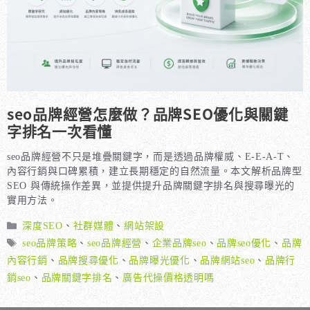
seo品牌經營怎麼做？品牌SEO優化與關鍵
字排名一次看懂
seo品牌經營不只是堆疊關鍵字，而是透過品牌權威、E-E-A-T、
內容行銷與口碑累積，建立長期穩定的自然流量。本文解析品牌型
SEO 與傳統操作差異，並提供提升品牌關鍵字排名與搜尋曝光的
實用方法。
分
深度SEO
、
社群媒體
、
網站架設
類
標
seo品牌策略
、
seo品牌經營
、
企業品牌seo
、
品牌seo優化
、
品牌
籤
內容行銷
、
品牌搜尋優化
、
品牌曝光優化
、
品牌網站seo
、
品牌行
銷seo
、
品牌關鍵字排名
、
廣告代操價格透明嗎