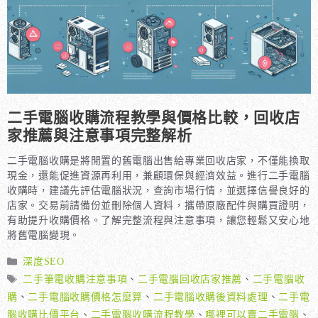
二手電腦收購流程教學與價格比較，回收店
家推薦與注意事項完整解析
二手電腦收購是將閒置的舊電腦出售給專業回收店家，不僅能換取
現金，還能促進資源再利用，兼顧環保與經濟效益。進行二手電腦
收購時，建議先評估電腦狀況，查詢市場行情，並選擇信譽良好的
店家。交易前請備份並刪除個人資料，攜帶原廠配件與購買證明，
有助提升收購價格。了解完整流程與注意事項，讓您輕鬆又安心地
將舊電腦變現。
分
深度SEO
類
標
二手筆電收購注意事項
、
二手電腦回收店家推薦
、
二手電腦收
籤
購
、
二手電腦收購價格怎麼算
、
二手電腦收購後資料處理
、
二手電
腦收購比價平台
、
二手電腦收購流程教學
、
哪裡可以賣二手電腦
、