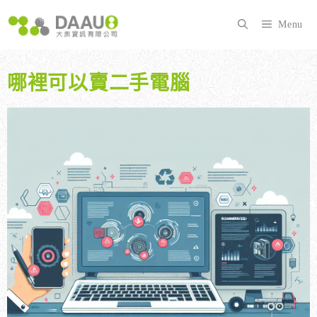
跳
至
Menu
主
要
內
哪裡可以賣二手電腦
容