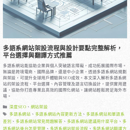
多語系網站架設流程與設計要點完整解析，
平台選擇與翻譯方式推薦
多語系網站能協助企業與個人突破語言障礙，成功拓展國際市場。
無論是跨境電商、國際品牌，還是中小企業，透過多語系網站規劃
與架設，可提升全球用戶體驗與SEO成效。本文深入解析多語系網
站的架設流程、平台選擇、內容管理及語言切換設計，提供實用建
議，協助你打造專業且高效的國際化網站，讓網站輕鬆跨足海外市
場。
分
深度SEO
、
網站架設
類
標
多語系網站
、
多語系網站內容更新方法
、
多語系網站和單語系
籤
差別
、
多語系網站常見問題解答
、
多語系網站建議用什麼平台
、
多
語系網站後台怎麼管理
、
多語系網站架設流程
、
多語系網站翻譯方