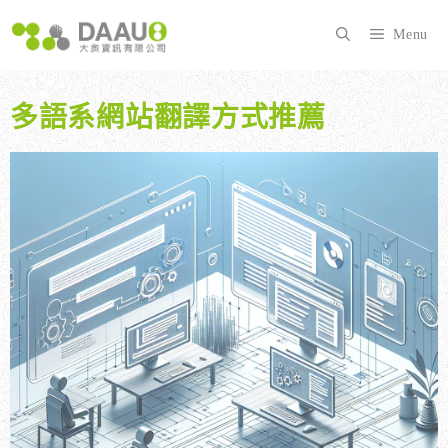
跳
至
Menu
主
要
內
多語系網站翻譯方式推薦
容