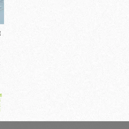
解
國
透
成
內
業
差
語
式
薦