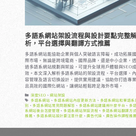
多語系網站架設流程與設計要點完整
析，平台選擇與翻譯方式推薦
多語系網站能協助企業與個人突破語言障礙，成功拓展
際市場。無論是跨境電商、國際品牌，還是中小企業，
過多語系網站規劃與架設，可提升全球用戶體驗與SEO
效。本文深入解析多語系網站的架設流程、平台選擇、
容管理及語言切換設計，提供實用建議，協助你打造專
且高效的國際化網站，讓網站輕鬆跨足海外市場。
分
深度SEO
、
網站架設
類
標
多語系網站
、
多語系網站內容更新方法
、
多語系網站和單語系
籤
別
、
多語系網站常見問題解答
、
多語系網站建議用什麼平台
、
多
系網站後台怎麼管理
、
多語系網站架設流程
、
多語系網站翻譯方
推薦
、
多語系網站設計要注意什麼
、
廣告代操
、
廣告操作課程推