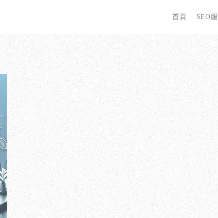
首頁
SEO
字
些 SEO 服務？
全面優化網站語法：提升SEO表現
廣告行銷基礎知識
為
哪些服務最適合我的業務？
關鍵字分析：精準制定SEO策略
廣告平台與策略選擇
選
優化的具體流程是什麼？
調整SEO關鍵字分布：精準地收錄
Google Ads 和 Facebook 廣告
W
同？
大奧專業寫手團隊：賦予深度與價值
S
預算與效益管理
行動優化與語法微調：搜尋引擎更愛
S
廣告投放後如何追蹤成效？