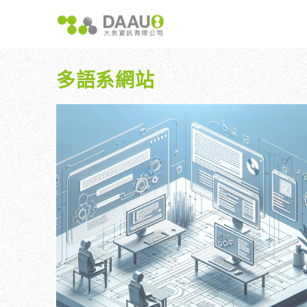
跳
至
主
要
內
多語系網站
容
大奧獨家 AISEO矩陣系統｜SEO自動化輕鬆佈局關鍵
如何開始 SEO？新手指南
我們提供哪
八大專業SEO服務：網站流量快速成長
SEO 的定義與基本概念
如何知道
SEO 救星：你的網站沒有自然流量嗎？
SEO 的運作原理
SEO 
專業SEO撰寫：提升網站SEO自然排序
SEO 的重要性：為什麼企業需要它？
維基百科：提升品牌形象與SEO的雙贏策略
什麼是白帽SEO、灰帽SEO與黑帽SEO？
網站系統開發：打造高效能業務需求的網站