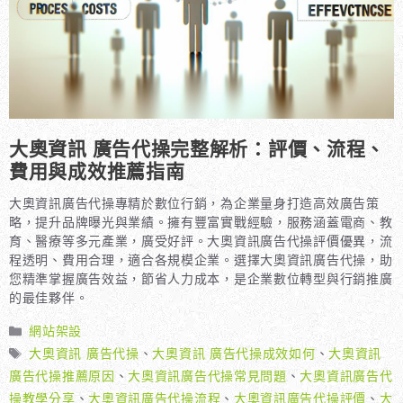
大奧資訊 廣告代操完整解析：評價、流程、
費用與成效推薦指南
大奧資訊廣告代操專精於數位行銷，為企業量身打造高效廣告策
略，提升品牌曝光與業績。擁有豐富實戰經驗，服務涵蓋電商、教
育、醫療等多元產業，廣受好評。大奧資訊廣告代操評價優異，流
程透明、費用合理，適合各規模企業。選擇大奧資訊廣告代操，助
您精準掌握廣告效益，節省人力成本，是企業數位轉型與行銷推廣
的最佳夥伴。
分
網站架設
類
標
大奧資訊 廣告代操
、
大奧資訊 廣告代操成效如何
、
大奧資訊
籤
廣告代操推薦原因
、
大奧資訊廣告代操常見問題
、
大奧資訊廣告代
操教學分享
、
大奧資訊廣告代操流程
、
大奧資訊廣告代操評價
、
大