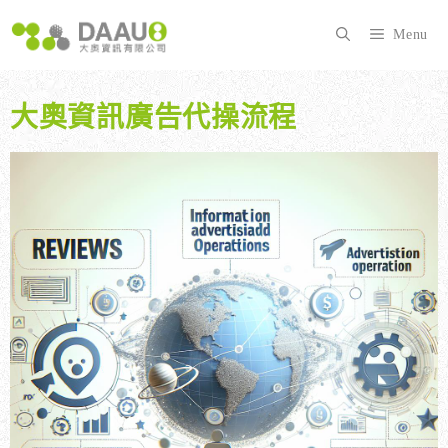
跳
至
Menu
主
要
內
大奧資訊廣告代操流程
容