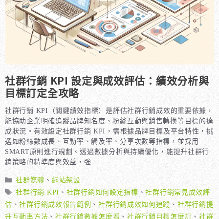
社群行銷 KPI 設定與成效評估：績效分析與
目標訂定全攻略
社群行銷 KPI（關鍵績效指標）是評估社群行銷成效的重要依據，
能協助企業明確追蹤品牌知名度、粉絲互動與銷售轉換等目標的達
成狀況。有效設定社群行銷 KPI，需根據品牌目標及平台特性，挑
選如粉絲數成長、互動率、觸及率、分享次數等指標，並採用
SMART原則進行規劃。透過數據分析與持續優化，能提升社群行
銷策略的精準度與效益，強
分
社群媒體
、
網站架設
類
標
社群行銷 KPI
、
社群行銷如何設定指標
、
社群行銷常見成效評
籤
估
、
社群行銷成效報告範例
、
社群行銷成效如何追蹤
、
社群行銷提
升互動率方法
、
社群行銷數據怎麼看
、
社群行銷目標怎麼訂
、
社群