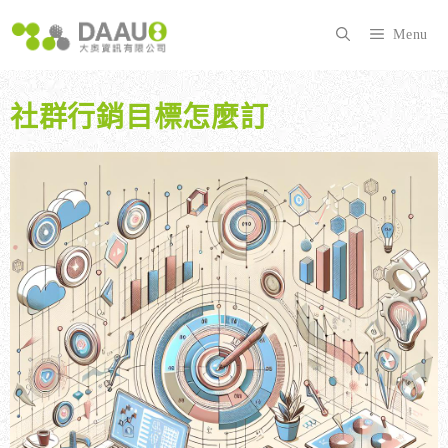
跳
至
Menu
主
要
內
社群行銷目標怎麼訂
容