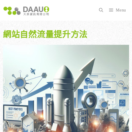
跳
至
Menu
主
要
內
網站自然流量提升方法
容