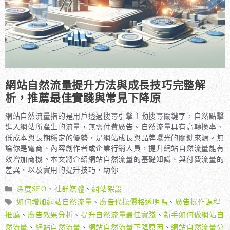
網站自然流量提升方法與成長技巧完整解
析，推薦最佳實踐與常見下降原
網站自然流量指的是用戶透過搜尋引擎主動搜尋關鍵字，自然點擊
進入網站所產生的流量，無需付費廣告。自然流量具有高轉換率、
低成本與長期穩定的優勢，是網站成長與品牌曝光的關鍵來源。無
論你是電商、內容創作者或企業行銷人員，提升網站自然流量能有
效增加商機。本文將介紹網站自然流量的基礎知識、與付費流量的
差異，以及實用的提升技巧，助你
分
深度SEO
、
社群媒體
、
網站架設
類
標
如何增加網站自然流量
、
廣告代操價格透明嗎
、
廣告操作課程
籤
推薦
、
廣告效果分析
、
提升自然流量最佳實踐
、
新手如何做網站自
然流量
、
網站自然流量
、
網站自然流量下降原因
、
網站自然流量分