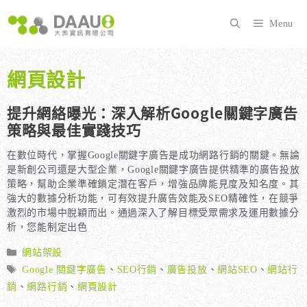
跳
至
Menu
主
要
內
網頁設計
容
提升網絡曝光：深入解析Google關鍵字廣告
策略與最佳實踐技巧
在數位時代，掌握Google關鍵字廣告是成功網路行銷的關鍵。無論
是新創公司還是大型企業，Google關鍵字廣告提供精準的廣告投放
策略，幫助企業準確鎖定潛在客戶，增強品牌能見度及知名度。其
強大的數據分析功能，可有效提升廣告效能及SEO精確性，在競爭
激烈的市場中脫穎而出。通過深入了解目標受眾需求及運用數據分
析，您能制定出色
分
網站架設
類
標
Google 關鍵字廣告
、
SEO行銷
、
廣告投放
、
網站SEO
、
網站行
籤
銷
、
網路行銷
、
網頁設計