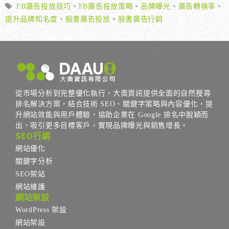
類
標
FB廣告投放技巧
、
FB廣告投放策略
、
品牌曝光
、
廣告轉換率
、
籤
提升品牌知名度
、
臉書廣告投放
、
臉書廣告行銷
從市場分析到完整優化執行，大奧資訊提供全面的自然搜尋
排名解決方案，結合技術 SEO、關鍵字策略與內容優化，提
升網站效能與用戶體驗，協助企業在 Google 排名中脫穎而
出，吸引更多目標客戶，實現品牌曝光與銷售增長。
SEO行銷
網站優化
關鍵字分析
SEO架站
網站維護
網站架設
WordPress 架設
網站架設