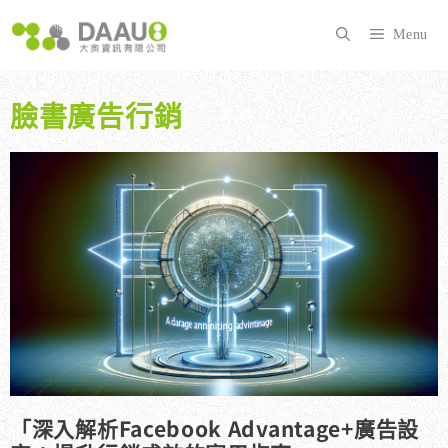
跳
至
Menu
主
要
內
臉書廣告行銷
容
「深入解析Facebook Advantage+廣告設