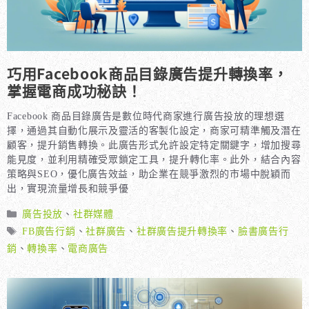
巧用Facebook商品目錄廣告提升轉換率，
掌握電商成功秘訣！
Facebook 商品目錄廣告是數位時代商家進行廣告投放的理想選
擇，通過其自動化展示及靈活的客製化設定，商家可精準觸及潛在
顧客，提升銷售轉換。此廣告形式允許設定特定關鍵字，增加搜尋
能見度，並利用精確受眾鎖定工具，提升轉化率。此外，結合內容
策略與SEO，優化廣告效益，助企業在競爭激烈的市場中脫穎而
出，實現流量增長和競爭優
分
廣告投放
、
社群媒體
類
標
FB廣告行銷
、
社群廣告
、
社群廣告提升轉換率
、
臉書廣告行
籤
銷
、
轉換率
、
電商廣告