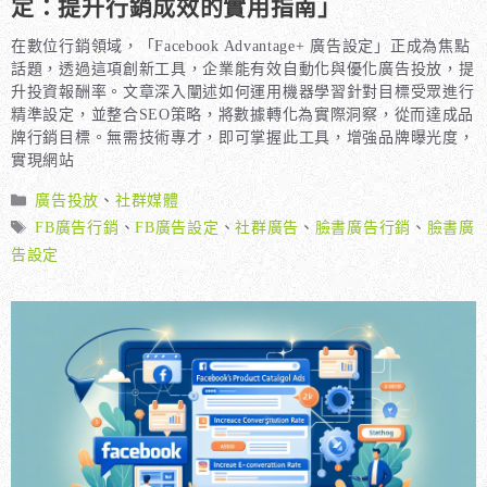
定：提升行銷成效的實用指南」
在數位行銷領域，「Facebook Advantage+ 廣告設定」正成為焦點
話題，透過這項創新工具，企業能有效自動化與優化廣告投放，提
升投資報酬率。文章深入闡述如何運用機器學習針對目標受眾進行
精準設定，並整合SEO策略，將數據轉化為實際洞察，從而達成品
牌行銷目標。無需技術專才，即可掌握此工具，增強品牌曝光度，
實現網站
分
廣告投放
、
社群媒體
類
標
FB廣告行銷
、
FB廣告設定
、
社群廣告
、
臉書廣告行銷
、
臉書廣
籤
告設定