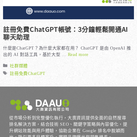
註冊免費ChatGPT帳號：3分鐘輕鬆開通AI
聊天助理
什麼是ChatGPT？為什麼大家都在用？ ChatGPT 是由 OpenAI 推
出的 AI 對話工具，基於大型 …
Read more
分
社群媒體
類
標
註冊免費ChatGPT
籤
從市場分析到完整優化執行，大奧資訊提供全面的自然搜尋
排名解決方案，結合技術 SEO、關鍵字策略與內容優化，提
升網站效能與用戶體驗，協助企業在 Google 排名中脫穎而