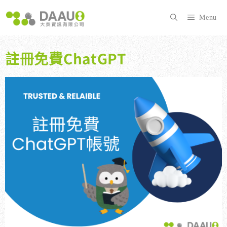
跳
至
Menu
主
要
內
註冊免費ChatGPT
容