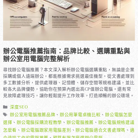
辦公電腦推薦指南：品牌比較、選購重點與
辦公室用電腦完整解析
尋找辦公電腦推薦？本文深入解析辦公電腦選購重點，無論是企業
採購或個人遠端辦公，都能根據需求挑選最佳機型。從文書處理到
多工數據分析，提供處理器、記憶體、儲存空間等規格建議，並比
較各大品牌優勢，協助你在預算內選出高CP值辦公電腦。還有常
見故障處理技巧，讓你輕鬆提升工作效率，打造順暢的辦公環境。
分
深度SEO
類
標
辦公室用電腦推薦品牌
、
辦公用筆電桌機比較
、
辦公電腦怎麼
籤
選擇
、
辦公電腦採購流程教學
、
辦公電腦推薦
、
辦公電腦規格建議
怎麼看
、
辦公電腦跟家用電腦差別
、
辦公電腦適合文書處理嗎
、
適
合遠端工作的電腦推薦
、
預算有限怎麼選辦公電腦