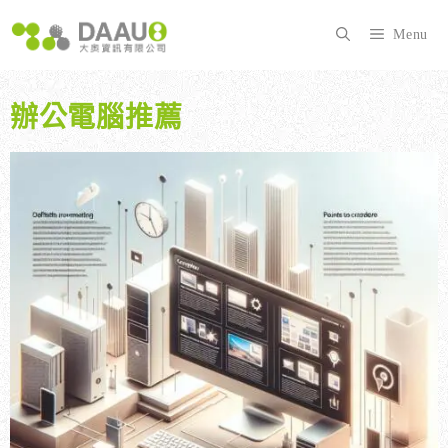
跳
至
Menu
主
要
內
辦公電腦推薦
容