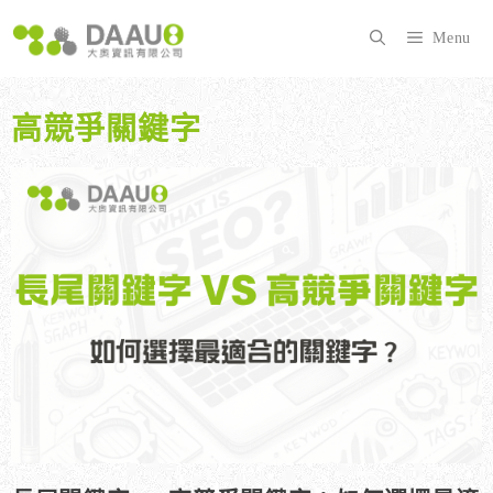
跳
至
Menu
主
要
內
高競爭關鍵字
容