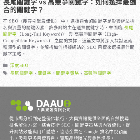
長尾關鍵字 vs 高競爭關鍵字：如何選擇最適
合的關鍵字？
在 SEO（搜尋引擎最佳化） 中，選擇適合的關鍵字是影響網站排
名與流量的關鍵因素。許多網站主在選擇關鍵字時，會面臨
長尾
關鍵字
（Long-Tail Keywords） 與 高競爭關鍵字（High-
Competition Keywords） 之間的抉擇。這篇文章將深入探討這兩
種類型的關鍵字，並解析如何根據網站的 SEO 目標來選擇最佳關
鍵字策略。
分
深度SEO
類
標
長尾關鍵字
、
關鍵字
、
關鍵字策略
、
高競爭關鍵字
籤
從市場分析到完整優化執行，大奧資訊提供全面的自然搜尋
排名解決方案，結合技術 SEO、關鍵字策略與內容優化，提
升網站效能與用戶體驗，協助企業在 Google 排名中脫穎而
出，吸引更多目標客戶，實現品牌曝光與銷售增長。