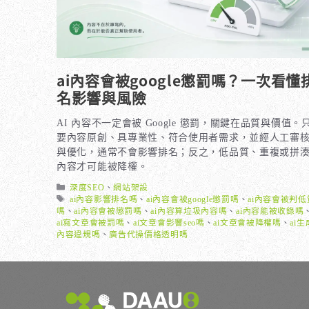
ai內容會被google懲罰嗎？一次看懂
名影響與風險
AI 內容不一定會被 Google 懲罰，關鍵在品質與價值。
要內容原創、具專業性、符合使用者需求，並經人工審
與優化，通常不會影響排名；反之，低品質、重複或拼
內容才可能被降權。
分
深度SEO
、
網站架設
類
標
ai內容影響排名嗎
、
ai內容會被google懲罰嗎
、
ai內容會被判低
籤
嗎
、
ai內容會被懲罰嗎
、
ai內容算垃圾內容嗎
、
ai內容能被收錄嗎
ai寫文章會被罰嗎
、
ai文章會影響seo嗎
、
ai文章會被降權嗎
、
ai生
內容違規嗎
、
廣告代操價格透明嗎