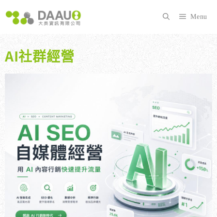
跳
至
Menu
主
要
內
AI社群經營
容