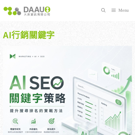
跳
至
Menu
主
要
內
AI行銷關鍵字
容