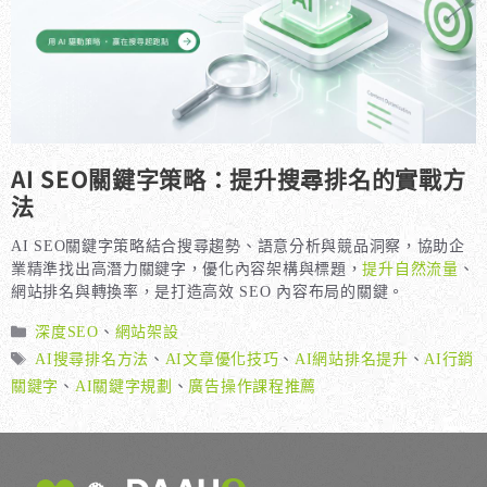
AI SEO關鍵字策略：提升搜尋排名的實戰方
法
AI SEO關鍵字策略結合搜尋趨勢、語意分析與競品洞察，協助企
業精準找出高潛力關鍵字，優化內容架構與標題，
提升自然流量
、
網站排名與轉換率，是打造高效 SEO 內容布局的關鍵。
分
深度SEO
、
網站架設
類
標
AI搜尋排名方法
、
AI文章優化技巧
、
AI網站排名提升
、
AI行銷
籤
關鍵字
、
AI關鍵字規劃
、
廣告操作課程推薦