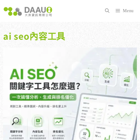
跳
至
Menu
主
要
內
ai seo內容工具
容