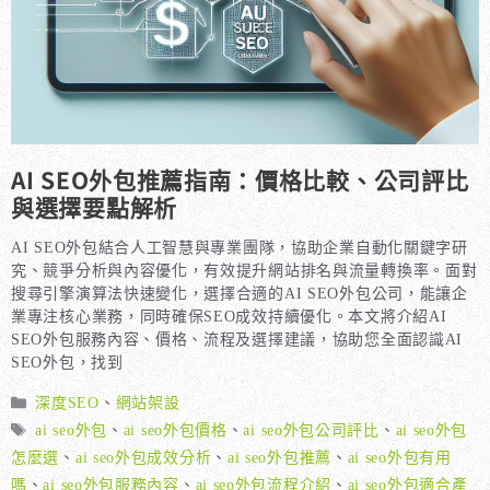
AI SEO外包推薦指南：價格比較、公司評比
與選擇要點解析
AI SEO外包結合人工智慧與專業團隊，協助企業自動化關鍵字研
究、競爭分析與內容優化，有效提升網站排名與流量轉換率。面對
搜尋引擎演算法快速變化，選擇合適的AI SEO外包公司，能讓企
業專注核心業務，同時確保SEO成效持續優化。本文將介紹AI
SEO外包服務內容、價格、流程及選擇建議，協助您全面認識AI
SEO外包，找到
分
深度SEO
、
網站架設
類
標
ai seo外包
、
ai seo外包價格
、
ai seo外包公司評比
、
ai seo外包
籤
怎麼選
、
ai seo外包成效分析
、
ai seo外包推薦
、
ai seo外包有用
嗎
、
ai seo外包服務內容
、
ai seo外包流程介紹
、
ai seo外包適合產