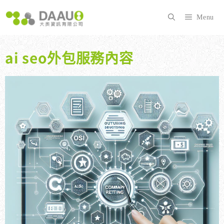
跳
至
Menu
主
要
內
ai seo外包服務內容
容