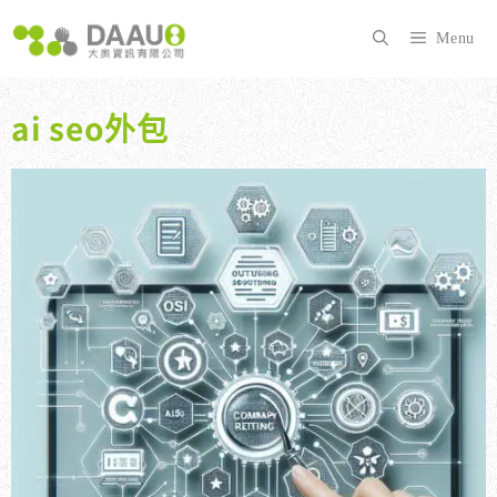
跳
至
Menu
主
要
內
ai seo外包
容