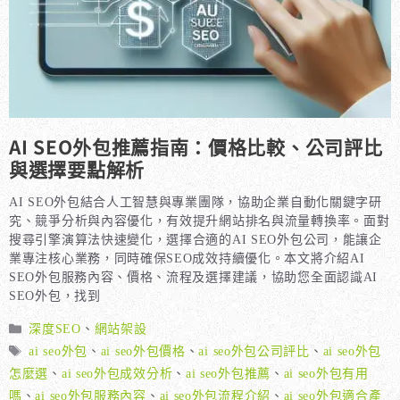
AI SEO外包推薦指南：價格比較、公司評比
與選擇要點解析
AI SEO外包結合人工智慧與專業團隊，協助企業自動化關鍵字研
究、競爭分析與內容優化，有效提升網站排名與流量轉換率。面對
搜尋引擎演算法快速變化，選擇合適的AI SEO外包公司，能讓企
業專注核心業務，同時確保SEO成效持續優化。本文將介紹AI
SEO外包服務內容、價格、流程及選擇建議，協助您全面認識AI
SEO外包，找到
分
深度SEO
、
網站架設
類
標
ai seo外包
、
ai seo外包價格
、
ai seo外包公司評比
、
ai seo外包
籤
怎麼選
、
ai seo外包成效分析
、
ai seo外包推薦
、
ai seo外包有用
嗎
、
ai seo外包服務內容
、
ai seo外包流程介紹
、
ai seo外包適合產