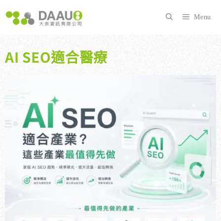
跳
至
Menu
主
要
內
AI SEO適合醫療
容