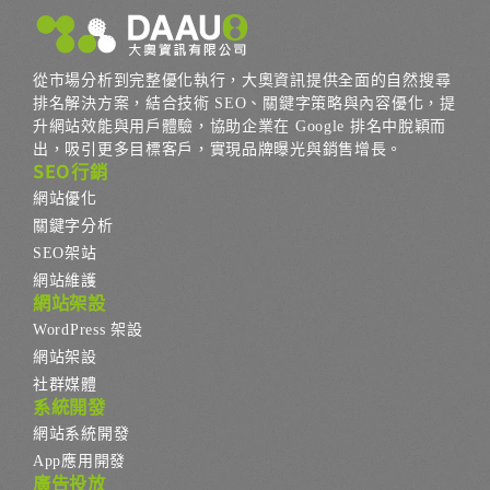
從市場分析到完整優化執行，大奧資訊提供全面的自然搜尋
排名解決方案，結合技術 SEO、關鍵字策略與內容優化，提
升網站效能與用戶體驗，協助企業在 Google 排名中脫穎而
出，吸引更多目標客戶，實現品牌曝光與銷售增長。
SEO行銷
網站優化
關鍵字分析
SEO架站
網站維護
網站架設
WordPress 架設
網站架設
社群媒體
系統開發
網站系統開發
App應用開發
廣告投放