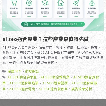
ai seo適合產業？這些產業最值得先做
AI SEO適合產業廣泛，涵蓋電商、醫療、旅遊、房地產、教育、
餐飲、金融與製造業。透過 AI 提升關鍵字研究、內容產出與網站
優化效率，企業可精準掌握搜尋意圖，累積長期自然流量與品牌曝
光，是各行各業都適用的成長策略。
分
深度SEO
、
網站架設
類
標
AI SEO適合房地產
、
AI SEO適合教育業
、
AI SEO適合旅遊
籤
業
、
AI SEO適合製造業
、
AI SEO適合醫療
、
AI SEO適合金融
業
、
AI SEO適合電商
、
AI SEO適合餐飲業
、
廣告效果分析