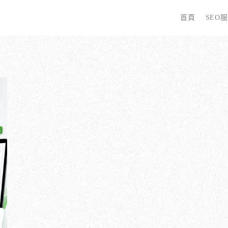
首頁
SEO
字
些 SEO 服務？
全面優化網站語法：提升SEO表現
廣告行銷基礎知識
為
哪些服務最適合我的業務？
關鍵字分析：精準制定SEO策略
廣告平台與策略選擇
選
優化的具體流程是什麼？
調整SEO關鍵字分布：精準地收錄
Google Ads 和 Facebook 廣告
W
同？
大奧專業寫手團隊：賦予深度與價值
S
預算與效益管理
行動優化與語法微調：搜尋引擎更愛
S
廣告投放後如何追蹤成效？