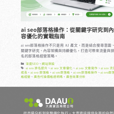
ai seo部落格操作：從關鍵字研究到
容優化的實戰指南
ai seo部落格操作不只是用 AI 產文，而是結合搜尋意圖
關鍵字研究、內容架構與持續優化，打造可帶來流量與
名的部落格經營策略。
分
深度SEO
、
網站架設
類
標
ai seo 排名提升
、
ai seo 文章優化
、
ai seo 文章寫作
、
ai seo 
籤
成長
、
ai seo 部落格
、
ai seo部落格
、
ai seo部落格操作
、
ai seo部
格經營
、
廣告代操價格透明嗎
、
廣告效果分析
從市場分析到完整優化執行，大奧資訊提供全面的自然