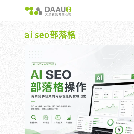
跳
至
主
要
內
ai seo部落格
容
大奧獨家 AISEO矩陣系統｜SEO自動化輕鬆佈局關鍵
如何開始 SEO？新手指南
我們提供哪
八大專業SEO服務：網站流量快速成長
SEO 的定義與基本概念
如何知道
SEO 救星：你的網站沒有自然流量嗎？
SEO 的運作原理
SEO 
專業SEO撰寫：提升網站SEO自然排序
SEO 的重要性：為什麼企業需要它？
維基百科：提升品牌形象與SEO的雙贏策略
什麼是白帽SEO、灰帽SEO與黑帽SEO？
網站系統開發：打造高效能業務需求的網站