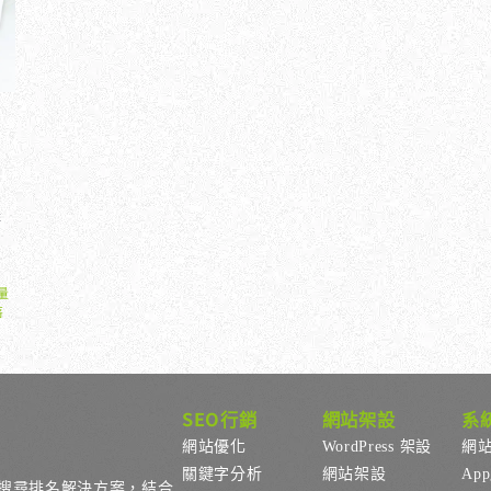
內
、
排
流量
落
SEO行銷
網站架設
系
網站優化
WordPress 架設
網
關鍵字分析
網站架設
Ap
搜尋排名解決方案，結合