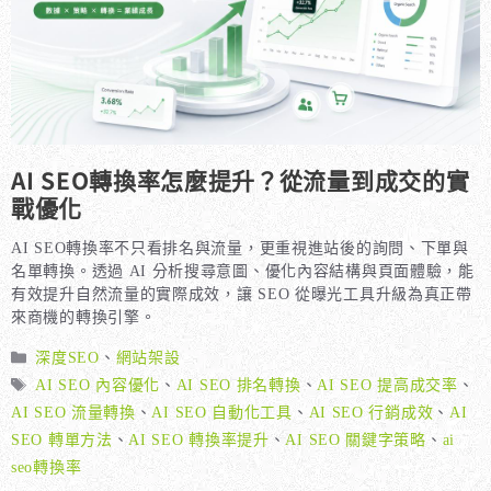
AI SEO轉換率怎麼提升？從流量到成交的實
戰優化
AI SEO轉換率不只看排名與流量，更重視進站後的詢問、下單與
名單轉換。透過 AI 分析搜尋意圖、優化內容結構與頁面體驗，能
有效提升自然流量的實際成效，讓 SEO 從曝光工具升級為真正帶
來商機的轉換引擎。
分
深度SEO
、
網站架設
類
標
AI SEO 內容優化
、
AI SEO 排名轉換
、
AI SEO 提高成交率
、
籤
AI SEO 流量轉換
、
AI SEO 自動化工具
、
AI SEO 行銷成效
、
AI
SEO 轉單方法
、
AI SEO 轉換率提升
、
AI SEO 關鍵字策略
、
ai
seo轉換率