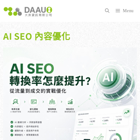
跳
至
Menu
主
要
內
AI SEO 內容優化
容