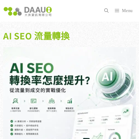
跳
至
Menu
主
要
內
AI SEO 流量轉換
容