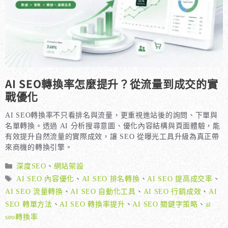
AI SEO轉換率怎麼提升？從流量到成交的實
戰優化
AI SEO轉換率不只看排名與流量，更重視進站後的詢問、下單與
名單轉換。透過 AI 分析搜尋意圖、優化內容結構與頁面體驗，能
有效提升自然流量的實際成效，讓 SEO 從曝光工具升級為真正帶
來商機的轉換引擎。
分
深度SEO
、
網站架設
類
標
AI SEO 內容優化
、
AI SEO 排名轉換
、
AI SEO 提高成交率
、
籤
AI SEO 流量轉換
、
AI SEO 自動化工具
、
AI SEO 行銷成效
、
AI
SEO 轉單方法
、
AI SEO 轉換率提升
、
AI SEO 關鍵字策略
、
ai
seo轉換率