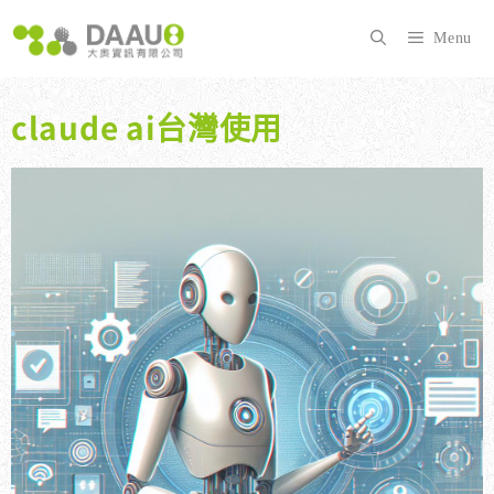
跳
至
Menu
主
要
內
claude ai台灣使用
容