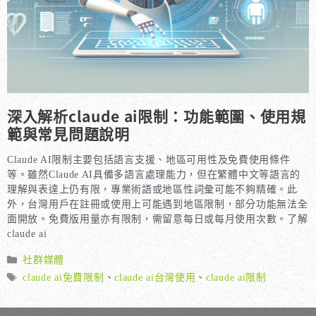
深入解析claude ai限制：功能範圍、使用規
範與常見問題說明
Claude AI限制主要包括語言支援、地區可用性及免費使用條件
等。雖然Claude AI具備多語言處理能力，但在繁體中文等語言的
理解與表達上仍有限，專業術語或地區性詞彙可能不夠精確。此
外，台灣用戶在註冊或使用上可能遇到地區限制，部分功能無法全
面開放。免費版用量亦有限制，需留意每日或每月使用次數。了解
claude ai
分
社群媒體
類
標
claude ai免費限制
、
claude ai台灣使用
、
claude ai限制
籤