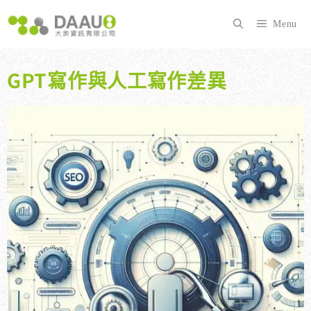
跳
至
Menu
主
要
內
GPT寫作與人工寫作差異
容