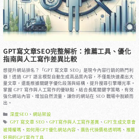
GPT寫文章SEO完整解析：推薦工具、優化
指南與人工寫作差異比較
想提升網站排名？「GPT 寫文章 SEO」是現今內容行銷的熱門利
器！透過 GPT 語言模型自動生成高品質內容，不僅能快速產出大
量文章，還能根據關鍵字優化段落與結構，提升搜尋引擎曝光率。
掌握 GPT 寫作與人工寫作的優缺點，結合長尾關鍵字策略，有效
強化網站內容、增加自然流量，讓你的網站在 SEO 戰場中脫穎而
出。
分
深度SEO
、
網站架設
類
標
GPT 寫文章 SEO
、
GPT寫作與人工寫作差異
、
GPT生成文章會
籤
被降權嗎
、
如何用GPT優化網站內容
、
廣告代操價格透明嗎
、
推薦
好用的GPT寫作工具