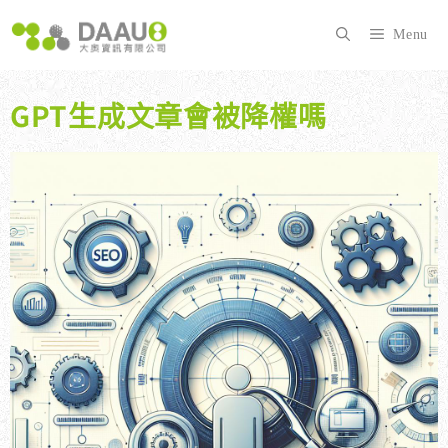
跳
至
Menu
主
要
內
GPT生成文章會被降權嗎
容