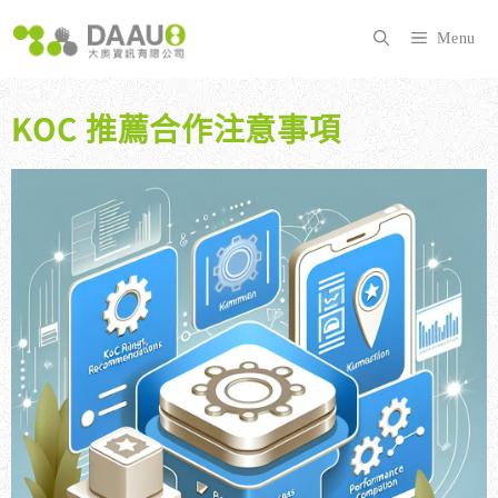
跳
至
Menu
主
要
內
KOC 推薦合作注意事項
容