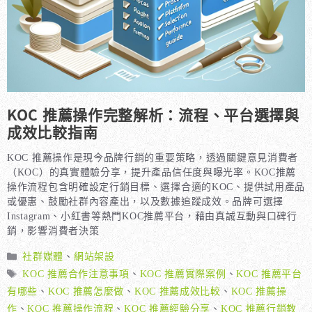
KOC 推薦操作完整解析：流程、平台選擇與
成效比較指南
KOC 推薦操作是現今品牌行銷的重要策略，透過關鍵意見消費者
（KOC）的真實體驗分享，提升產品信任度與曝光率。KOC推薦
操作流程包含明確設定行銷目標、選擇合適的KOC、提供試用產品
或優惠、鼓勵社群內容產出，以及數據追蹤成效。品牌可選擇
Instagram、小紅書等熱門KOC推薦平台，藉由真誠互動與口碑行
銷，影響消費者決策
分
社群媒體
、
網站架設
類
標
KOC 推薦合作注意事項
、
KOC 推薦實際案例
、
KOC 推薦平台
籤
有哪些
、
KOC 推薦怎麼做
、
KOC 推薦成效比較
、
KOC 推薦操
作
、
KOC 推薦操作流程
、
KOC 推薦經驗分享
、
KOC 推薦行銷教