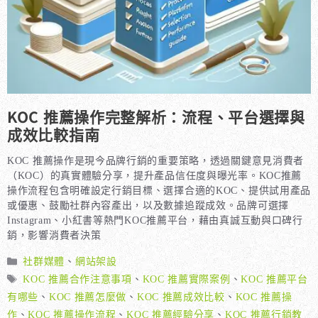
KOC 推薦操作完整解析：流程、平台選擇與
成效比較指南
KOC 推薦操作是現今品牌行銷的重要策略，透過關鍵意見消費者
（KOC）的真實體驗分享，提升產品信任度與曝光率。KOC推薦
操作流程包含明確設定行銷目標、選擇合適的KOC、提供試用產品
或優惠、鼓勵社群內容產出，以及數據追蹤成效。品牌可選擇
Instagram、小紅書等熱門KOC推薦平台，藉由真誠互動與口碑行
銷，影響消費者決策
分
社群媒體
、
網站架設
類
標
KOC 推薦合作注意事項
、
KOC 推薦實際案例
、
KOC 推薦平台
籤
有哪些
、
KOC 推薦怎麼做
、
KOC 推薦成效比較
、
KOC 推薦操
作
、
KOC 推薦操作流程
、
KOC 推薦經驗分享
、
KOC 推薦行銷教