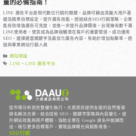
量的必備指南！
LINE 廣告平台是現代數位行銷的關鍵，品牌可藉由其龐大用戶基
礎及精準目標設定，提升廣告效能。透過結合SEO行銷策略，企業
能有效增強廣告可見度，並進一步提升品牌價值。台灣擁有數千萬
LINE使用者，使其成為品牌接觸潛在客戶的重要管道。成功運用
SEO，選擇適當關鍵字及最佳化廣告內容，有助於增加點擊率。透
過與專業網站行銷人員
分
網站架設
類
標
LINE
、
LINE 廣告平台
籤
從市場分析到完整優化執行，大奧資訊提供全面的自然搜尋
排名解決方案，結合技術 SEO、關鍵字策略與內容優化，提
升網站效能與用戶體驗，協助企業在 Google 排名中脫穎而
出，吸引更多目標客戶，實現品牌曝光與銷售增長。
SEO行銷