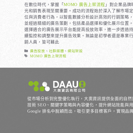
在數位時代，掌握「
MOMO 廣告上架流程
」對企業品牌
光和銷售表現至關重要。成功的流程始於深入了解市場
位與消費者行為，以智能數據分析設計高效的行銷策略
並經過精細的廣告策劃，包括產品選擇和優化展示位置
選擇適合的廣告展示平台能提高投放效率，進一步透過
續監控和調整來提升廣告效果。無論是初學者還是專業
銷人員，皆可藉此
分
廣告投放
、
社群媒體
、
網站架設
類
標
MOMO 廣告上架流程
籤
從市場分析到完整優化執行，大奧資訊提供全面的自然
技術 SEO、關鍵字策略與內容優化，提升網站效能與
Google 排名中脫穎而出，吸引更多目標客戶，實現