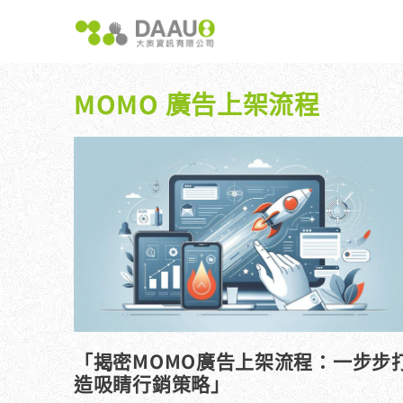
跳
至
主
要
內
MOMO 廣告上架流程
容
大奧獨家 AISEO矩陣系統｜SEO自動化輕鬆佈局關鍵
如何開始 SEO？新手指南
我們提供哪
八大專業SEO服務：網站流量快速成長
SEO 的定義與基本概念
如何知道
SEO 救星：你的網站沒有自然流量嗎？
SEO 的運作原理
SEO 
專業SEO撰寫：提升網站SEO自然排序
SEO 的重要性：為什麼企業需要它？
維基百科：提升品牌形象與SEO的雙贏策略
什麼是白帽SEO、灰帽SEO與黑帽SEO？
網站系統開發：打造高效能業務需求的網站
「揭密MOMO廣告上架流程：一步步
造吸睛行銷策略」