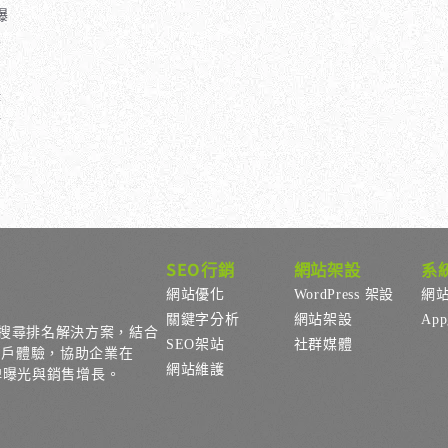
曝
定
，
。
持
行
SEO行銷
網站架設
系
網站優化
WordPress 架設
網
關鍵字分析
網站架設
Ap
搜尋排名解決方案，結合
SEO架站
社群媒體
用戶體驗，協助企業在
網站維護
品牌曝光與銷售增長。