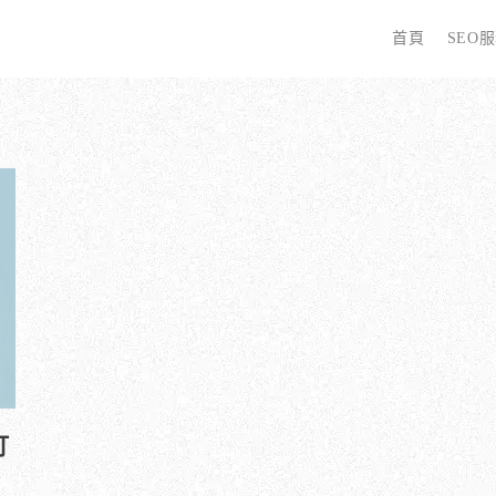
首頁
SEO
字
些 SEO 服務？
全面優化網站語法：提升SEO表現
廣告行銷基礎知識
為
哪些服務最適合我的業務？
關鍵字分析：精準制定SEO策略
廣告平台與策略選擇
選
優化的具體流程是什麼？
調整SEO關鍵字分布：精準地收錄
Google Ads 和 Facebook 廣告
W
同？
大奧專業寫手團隊：賦予深度與價值
S
預算與效益管理
行動優化與語法微調：搜尋引擎更愛
S
廣告投放後如何追蹤成效？
打