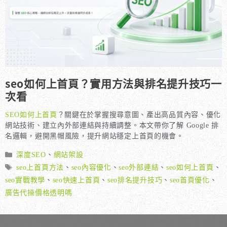
seo如何上首頁？實用方法與排名提升技巧一
次看
SEO如何上首頁
？關鍵在於掌握搜尋意圖、產出高品質內容、優化
網站技術、建立內外部連結與持續調整。本文帶你了解 Google 排
名邏輯，避開黑帽風險，提升網站穩定上首頁的機會。
分
深度SEO
、
網站架設
類
標
seo上首頁方法
、
seo內容優化
、
seo外部連結
、
seo如何上首頁
、
籤
seo實戰教學
、
seo快速上首頁
、
seo排名提升技巧
、
seo首頁優化
、
廣告代操價格透明嗎