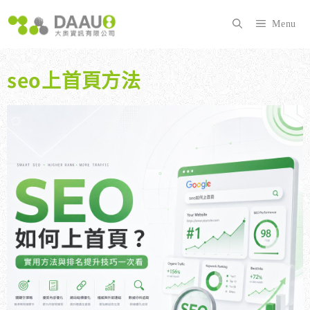
跳
至
Menu
主
要
內
seo上首頁方法
容