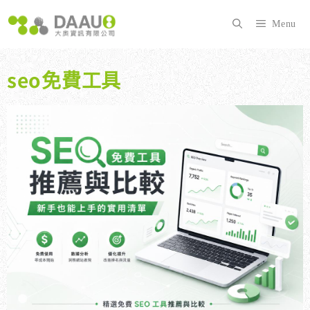
跳
至
Menu
主
要
內
seo免費工具
容