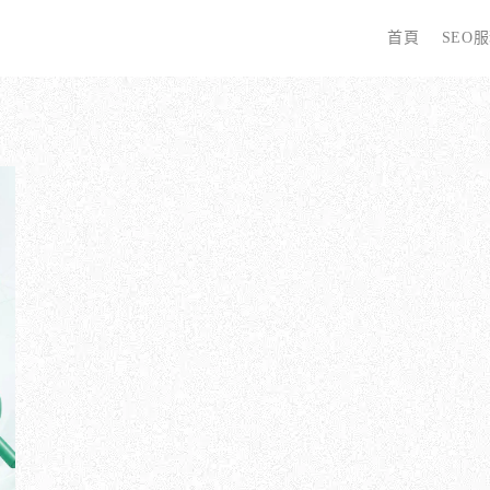
首頁
SEO
字
些 SEO 服務？
全面優化網站語法：提升SEO表現
廣告行銷基礎知識
為
哪些服務最適合我的業務？
關鍵字分析：精準制定SEO策略
廣告平台與策略選擇
選
優化的具體流程是什麼？
調整SEO關鍵字分布：精準地收錄
Google Ads 和 Facebook 廣告
W
同？
大奧專業寫手團隊：賦予深度與價值
S
預算與效益管理
行動優化與語法微調：搜尋引擎更愛
S
廣告投放後如何追蹤成效？