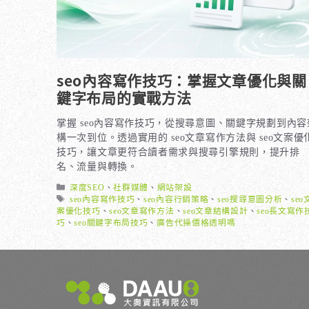
seo內容寫作技巧：掌握文章優化與關
鍵字布局的實戰方法
掌握 seo內容寫作技巧，從搜尋意圖、關鍵字規劃到內容
構一次到位。透過實用的 seo文章寫作方法與 seo文案優
技巧，讓文章更符合讀者需求與搜尋引擎規則，提升排
名、流量與轉換。
分
深度SEO
、
社群媒體
、
網站架設
類
標
seo內容寫作技巧
、
seo內容行銷策略
、
seo搜尋意圖分析
、
seo
籤
案優化技巧
、
seo文章寫作方法
、
seo文章結構設計
、
seo長文寫作
巧
、
seo關鍵字布局技巧
、
廣告代操價格透明嗎