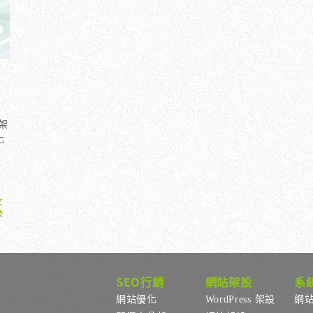
架
化
文
技
SEO行銷
網站架設
系
網站優化
WordPress 架設
網