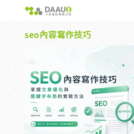
跳
至
主
要
內
seo內容寫作技巧
容
大奧獨家 AISEO矩陣系統｜SEO自動化輕鬆佈局關鍵
如何開始 SEO？新手指南
我們提供哪
八大專業SEO服務：網站流量快速成長
SEO 的定義與基本概念
如何知道
SEO 救星：你的網站沒有自然流量嗎？
SEO 的運作原理
SEO 
專業SEO撰寫：提升網站SEO自然排序
SEO 的重要性：為什麼企業需要它？
維基百科：提升品牌形象與SEO的雙贏策略
什麼是白帽SEO、灰帽SEO與黑帽SEO？
網站系統開發：打造高效能業務需求的網站