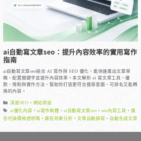
ai自動寫文章seo：提升內容效率的實用寫作
指南
ai自動寫文章seo結合 AI 寫作與 SEO 優化，能快速產出文章草
稿、配置關鍵字並提升內容效率。本文解析 ai 寫文章工具、優
勢、限制與實作方法，幫助你打造更符合搜尋意圖、可排名又能轉
換的內容。
分
深度SEO
、
網站架設
類
標
ai優化內容
、
ai寫作軟體
、
ai自動寫文章seo
、
seo內容工具
、
廣
籤
告代操價格透明嗎
、
廣告效果分析
、
文章自動撰寫
、
自動生成文章