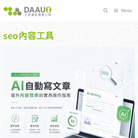
跳
至
Menu
主
要
內
seo內容工具
容