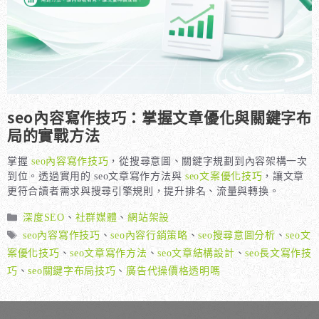
seo內容寫作技巧：掌握文章優化與關鍵字布
局的實戰方法
掌握
seo內容寫作技巧
，從搜尋意圖、關鍵字規劃到內容架構一次
到位。透過實用的 seo文章寫作方法與
seo文案優化技巧
，讓文章
更符合讀者需求與搜尋引擎規則，提升排名、流量與轉換。
分
深度SEO
、
社群媒體
、
網站架設
類
標
seo內容寫作技巧
、
seo內容行銷策略
、
seo搜尋意圖分析
、
seo文
籤
案優化技巧
、
seo文章寫作方法
、
seo文章結構設計
、
seo長文寫作技
巧
、
seo關鍵字布局技巧
、
廣告代操價格透明嗎