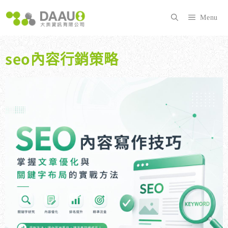
跳
至
Menu
主
要
內
seo內容行銷策略
容