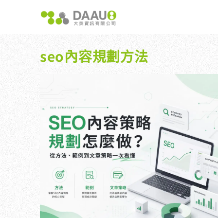
跳
至
主
要
內
seo內容規劃方法
容
大奧獨家 AISEO矩陣系統｜SEO自動化輕鬆佈局關鍵
如何開始 SEO？新手指南
我們提供哪
八大專業SEO服務：網站流量快速成長
SEO 的定義與基本概念
如何知道
SEO 救星：你的網站沒有自然流量嗎？
SEO 的運作原理
SEO 
專業SEO撰寫：提升網站SEO自然排序
SEO 的重要性：為什麼企業需要它？
維基百科：提升品牌形象與SEO的雙贏策略
什麼是白帽SEO、灰帽SEO與黑帽SEO？
網站系統開發：打造高效能業務需求的網站