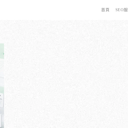
首頁
SEO
字
些 SEO 服務？
全面優化網站語法：提升SEO表現
廣告行銷基礎知識
為
哪些服務最適合我的業務？
關鍵字分析：精準制定SEO策略
廣告平台與策略選擇
選
優化的具體流程是什麼？
調整SEO關鍵字分布：精準地收錄
Google Ads 和 Facebook 廣告
W
同？
大奧專業寫手團隊：賦予深度與價值
S
預算與效益管理
行動優化與語法微調：搜尋引擎更愛
S
廣告投放後如何追蹤成效？