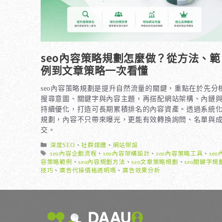
seo內容策略規劃怎麼做？從方法、範
例到文章策略一次看懂
seo內容策略規劃是提升自然流量的關鍵，重點在於先分
搜尋意圖、關鍵字與內容主題，再搭配網站架構、內鏈
持續優化，打造可長期累積排名的內容資產。透過系統
規劃，內容不只帶來曝光，更能有效轉換詢問、名單與
交。
分
深度SEO
、
社群媒體
、
網站架設
類
標
seo內容企劃流程
、
seo內容架構設計
、
seo內容策略工具
、
seo
籤
容策略範例
、
seo內容規劃方法
、
seo文章策略規劃
、
seo關鍵字規
技巧
、
廣告代操價格透明嗎
、
廣告效果分析