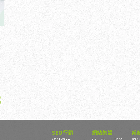
析
與
化
成
內
劃
SEO行銷
網站架設
系