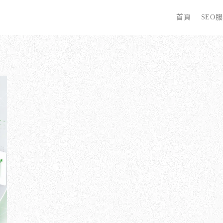
首頁
SEO
字
些 SEO 服務？
全面優化網站語法：提升SEO表現
廣告行銷基礎知識
為
哪些服務最適合我的業務？
關鍵字分析：精準制定SEO策略
廣告平台與策略選擇
選
優化的具體流程是什麼？
調整SEO關鍵字分布：精準地收錄
Google Ads 和 Facebook 廣告
W
同？
大奧專業寫手團隊：賦予深度與價值
S
預算與效益管理
行動優化與語法微調：搜尋引擎更愛
S
廣告投放後如何追蹤成效？