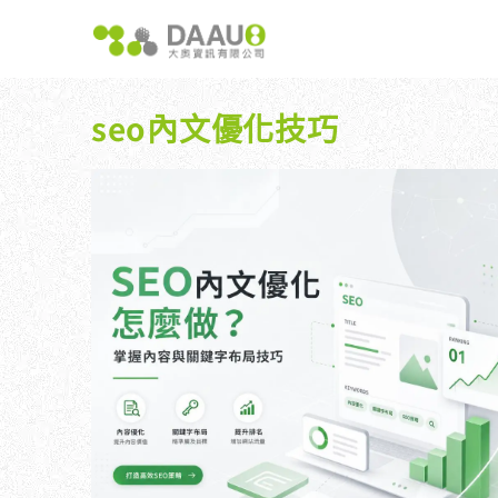
跳
至
主
要
內
seo內文優化技巧
容
大奧獨家 AISEO矩陣系統｜SEO自動化輕鬆佈局關鍵
如何開始 SEO？新手指南
我們提供哪
八大專業SEO服務：網站流量快速成長
SEO 的定義與基本概念
如何知道
SEO 救星：你的網站沒有自然流量嗎？
SEO 的運作原理
SEO 
專業SEO撰寫：提升網站SEO自然排序
SEO 的重要性：為什麼企業需要它？
維基百科：提升品牌形象與SEO的雙贏策略
什麼是白帽SEO、灰帽SEO與黑帽SEO？
網站系統開發：打造高效能業務需求的網站