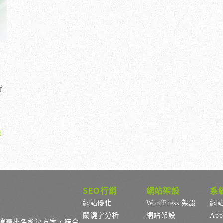
從
與
寫
、
SEO行銷
網站架設
系
網站優化
WordPress 架設
網
關鍵字分析
網站架設
Ap
搜尋排名解決方案，結合