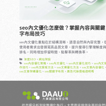
seo內文優化怎麼做？掌握內容與關鍵
字布局技巧
seo內文優化重點在於結構清晰、語意自然與內容完整，
使用者需求出發撰寫高品質文章，提升搜尋引擎理解度
排名，同時增加停留時間、點擊率與轉換率。
分
深度SEO
、
網站架設
類
標
seo內容優化策略
、
seo內文優化
、
seo內文優化技巧
、
seo內文
籤
作技巧
、
seo內文撰寫方法
、
seo文案優化方法
、
seo文章內容優化
seo文章架構優化
、
seo關鍵字布局
、
廣告代操價格透明嗎
從市場分析到完整優化執行，大奧資訊提供全面的自然