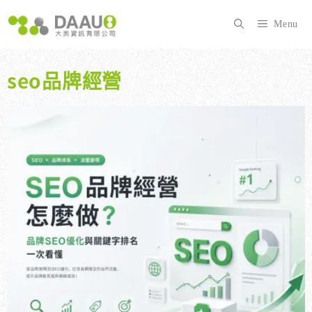
跳
至
Menu
主
要
內
seo品牌經營
容