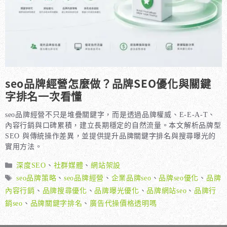
seo品牌經營怎麼做？品牌SEO優化與關鍵
字排名一次看懂
seo品牌經營不只是堆疊關鍵字，而是透過品牌權威、E-E-A-T、
內容行銷與口碑累積，建立長期穩定的自然流量。本文解析品牌型
SEO 與傳統操作差異，並提供提升品牌關鍵字排名與搜尋曝光的
實用方法。
分
深度SEO
、
社群媒體
、
網站架設
類
標
seo品牌策略
、
seo品牌經營
、
企業品牌seo
、
品牌seo優化
、
品牌
籤
內容行銷
、
品牌搜尋優化
、
品牌曝光優化
、
品牌網站seo
、
品牌行
銷seo
、
品牌關鍵字排名
、
廣告代操價格透明嗎