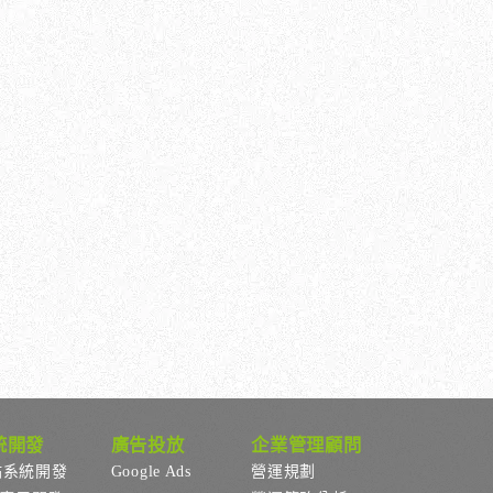
統開發
廣告投放
企業管理顧問
站系統開發
Google Ads
營運規劃