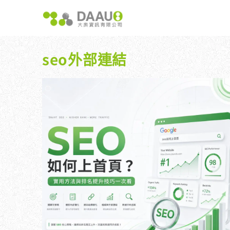
跳
至
主
要
內
seo外部連結
容
大奧獨家 AISEO矩陣系統｜SEO自動化輕鬆佈局關鍵
如何開始 SEO？新手指南
我們提供哪
八大專業SEO服務：網站流量快速成長
SEO 的定義與基本概念
如何知道
SEO 救星：你的網站沒有自然流量嗎？
SEO 的運作原理
SEO 
專業SEO撰寫：提升網站SEO自然排序
SEO 的重要性：為什麼企業需要它？
維基百科：提升品牌形象與SEO的雙贏策略
什麼是白帽SEO、灰帽SEO與黑帽SEO？
網站系統開發：打造高效能業務需求的網站