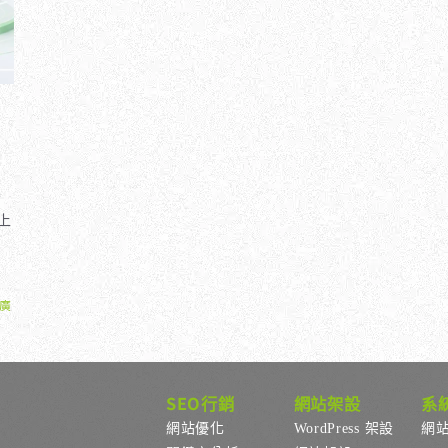
內
帶
上
、
廣
SEO行銷
網站架設
系
網站優化
WordPress 架設
網