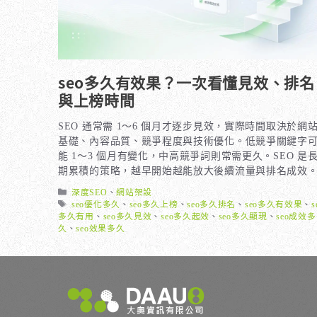
seo多久有效果？一次看懂見效、排名
與上榜時間
SEO 通常需 1～6 個月才逐步見效，實際時間取決於網
基礎、內容品質、競爭程度與技術優化。低競爭關鍵字
能 1～3 個月有變化，中高競爭詞則常需更久。SEO 是
期累積的策略，越早開始越能放大後續流量與排名成效
分
深度SEO
、
網站架設
類
標
seo優化多久
、
seo多久上榜
、
seo多久排名
、
seo多久有效果
、
s
籤
多久有用
、
seo多久見效
、
seo多久起效
、
seo多久顯現
、
seo成效多
久
、
seo效果多久