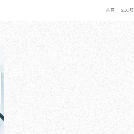
首頁
SEO
字
些 SEO 服務？
全面優化網站語法：提升SEO表現
廣告行銷基礎知識
為
哪些服務最適合我的業務？
關鍵字分析：精準制定SEO策略
廣告平台與策略選擇
選
優化的具體流程是什麼？
調整SEO關鍵字分布：精準地收錄
Google Ads 和 Facebook 廣告
W
同？
大奧專業寫手團隊：賦予深度與價值
S
預算與效益管理
行動優化與語法微調：搜尋引擎更愛
S
廣告投放後如何追蹤成效？