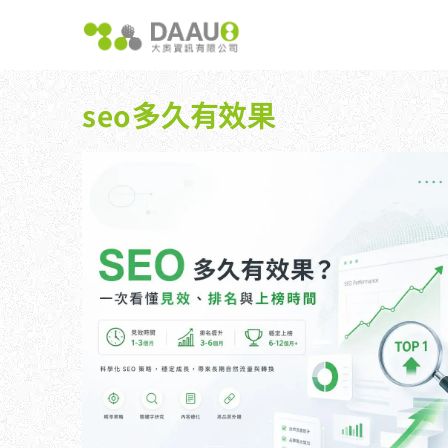
跳
至
主
要
內
seo多久有效果
容
大奧獨家 AISEO矩陣系統｜SEO自動化輕鬆佈局關鍵
如何開始 SEO？新手指南
我們提供哪
八大專業SEO服務：網站流量快速成長
SEO 的定義與基本概念
如何知道
SEO 救星：你的網站沒有自然流量嗎？
SEO 的運作原理
SEO 
專業SEO撰寫：提升網站SEO自然排序
SEO 的重要性：為什麼企業需要它？
維基百科：提升品牌形象與SEO的雙贏策略
什麼是白帽SEO、灰帽SEO與黑帽SEO？
網站系統開發：打造高效能業務需求的網站