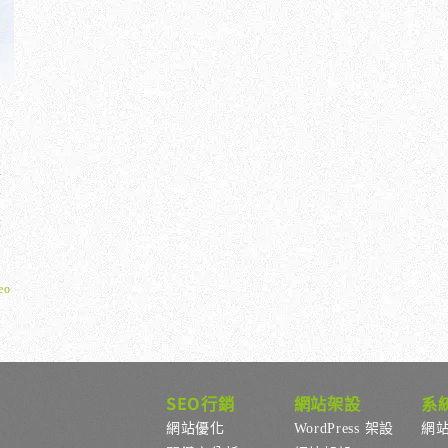
站
可
長
。
eo
SEO行銷
網站架設
系
網站優化
WordPress 架設
網