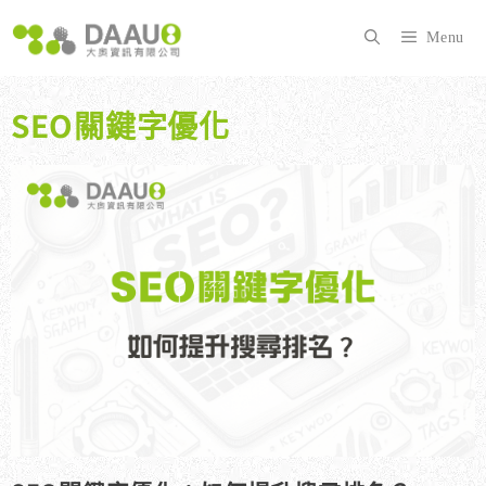
跳
至
Menu
主
要
內
SEO關鍵字優化
容