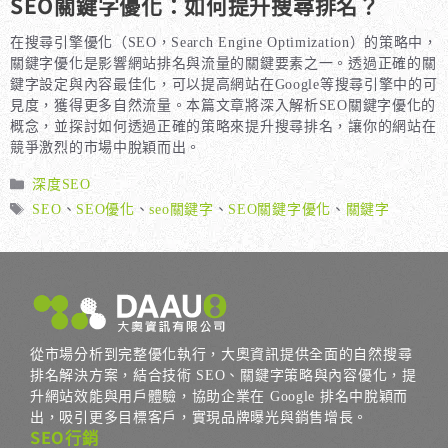
SEO關鍵字優化：如何提升搜尋排名？
在搜尋引擎優化（SEO，Search Engine Optimization）的策略中，
關鍵字優化是影響網站排名與流量的關鍵要素之一。透過正確的關
鍵字設定與內容最佳化，可以提高網站在Google等搜尋引擎中的可
見度，獲得更多自然流量。本篇文章將深入解析SEO關鍵字優化的
概念，並探討如何透過正確的策略來提升搜尋排名，讓你的網站在
競爭激烈的市場中脫穎而出。
分
深度SEO
類
標
SEO
、
SEO優化
、
seo關鍵字
、
SEO關鍵字優化
、
關鍵字
籤
從市場分析到完整優化執行，大奧資訊提供全面的自然搜尋
排名解決方案，結合技術 SEO、關鍵字策略與內容優化，提
升網站效能與用戶體驗，協助企業在 Google 排名中脫穎而
出，吸引更多目標客戶，實現品牌曝光與銷售增長。
SEO行銷