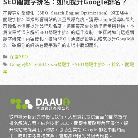
SEO關鍵字排名：如何提升Google排名？
在搜尋引擎優化（SEO, Search Engine Optimization）的策略中，
關鍵字排名直接影響網站的流量與曝光度。獲得Google搜尋結果的
前幾名不僅能提升品牌知名度，還能帶來更多精準流量與轉換。本
篇文章將深入解析SEO關鍵字排名的運作機制，並探討如何透過關
鍵字研究、內容優化、技術SEO、連結建設等策略來提升Google排
名，確保你的網站在競爭激烈的市場中脫穎而出。
分
深度SEO
類
標
Google排名
、
SEO
、
seo關鍵字
、
SEO關鍵字排名
、
排名
、
關鍵
籤
字
從市場分析到完整優化執行，大奧資訊提供全面的自然搜尋
排名解決方案，結合技術 SEO、關鍵字策略與內容優化，提
升網站效能與用戶體驗，協助企業在 Google 排名中脫穎而
出，吸引更多目標客戶，實現品牌曝光與銷售增長。