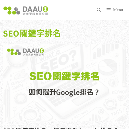
跳
至
Menu
主
要
內
SEO關鍵字排名
容