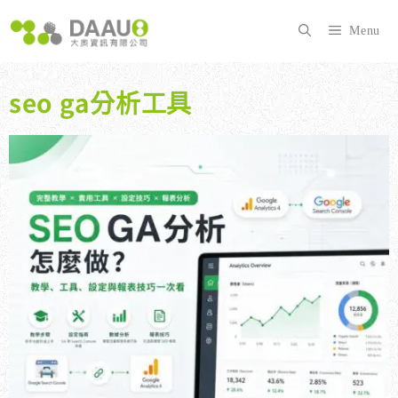
跳
至
Menu
主
要
內
seo ga分析工具
容