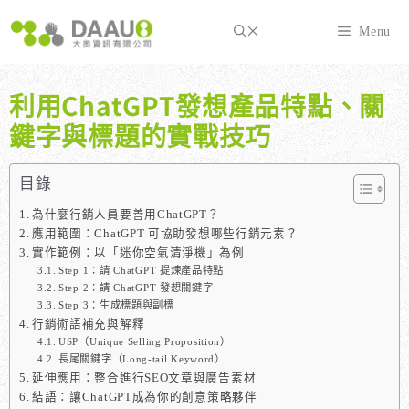
跳
至
Menu
主
要
內
利用ChatGPT發想產品特點、關
容
鍵字與標題的實戰技巧
目錄
為什麼行銷人員要善用ChatGPT？
應用範圍：ChatGPT 可協助發想哪些行銷元素？
實作範例：以「迷你空氣清淨機」為例
Step 1：請 ChatGPT 提煉產品特點
Step 2：請 ChatGPT 發想關鍵字
Step 3：生成標題與副標
行銷術語補充與解釋
USP（Unique Selling Proposition）
長尾關鍵字（Long-tail Keyword）
延伸應用：整合進行SEO文章與廣告素材
結語：讓ChatGPT成為你的創意策略夥伴