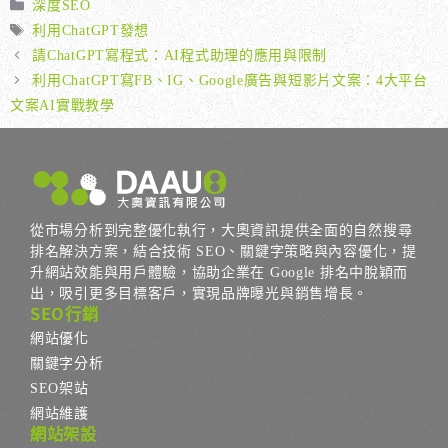
分
深度SEO
類
標
利用ChatGPT發想
籤
請ChatGPT寫程式：AI程式助理的應用與限制
利用ChatGPT寫FB、IG、Google廣告與短影片文案：4大平台
文案AI實戰教學
從市場分析到完整優化執行，大奧資訊提供全面的自然搜尋
排名解決方案，結合技術 SEO、關鍵字策略與內容優化，提
升網站效能與用戶體驗，協助企業在 Google 排名中脫穎而
出，吸引更多目標客戶，實現品牌曝光與銷售增長。
SEO行銷
網站優化
關鍵字分析
SEO架站
網站維護
網站架設