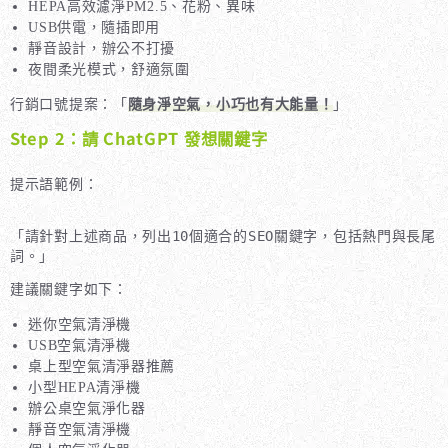
HEPA高效濾淨PM2.5、花粉、異味
USB供電，隨插即用
靜音設計，辦公不打擾
夜間柔光模式，舒適氛圍
行銷口號提案：「
隨身淨空氣，小巧也有大能量！
」
Step 2：請 ChatGPT 發想關鍵字
提示語範例：
「請針對上述商品，列出10個適合的SEO關鍵字，包括熱門與長尾
建議關鍵字如下：
迷你空氣清淨機
USB空氣清淨機
桌上型空氣清淨器推薦
小型HEPA清淨機
辦公桌空氣淨化器
靜音空氣清淨機