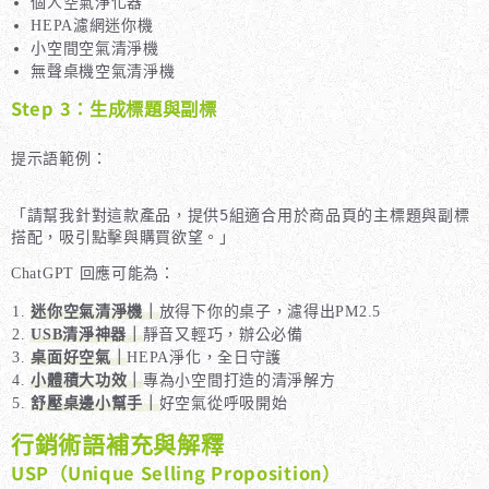
個人空氣淨化器
HEPA濾網迷你機
小空間空氣清淨機
無聲桌機空氣清淨機
Step 3：生成標題與副標
提示語範例：
「請幫我針對這款產品，提供5組適合用於商品頁的主標題與副標
ChatGPT 回應可能為：
迷你空氣清淨機｜
放得下你的桌子，濾得出PM2.5
USB清淨神器｜
靜音又輕巧，辦公必備
桌面好空氣｜
HEPA淨化，全日守護
小體積大功效｜
專為小空間打造的清淨解方
舒壓桌邊小幫手｜
好空氣從呼吸開始
行銷術語補充與解釋
USP（Unique Selling Proposition）