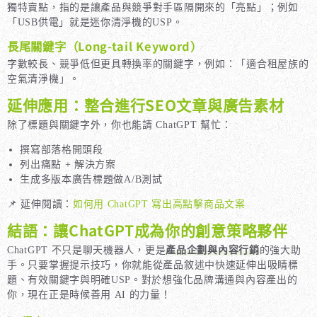
獨特賣點，指的是讓產品與競爭對手區隔開來的「亮點」；例如
「USB供電」就是迷你清淨機的USP。
長尾關鍵字（Long-tail Keyword）
字數較長、競爭低但更具轉換率的關鍵字，例如：「適合租屋族的
空氣清淨機」。
延伸應用：整合進行SEO文章與廣告素材
除了標題與關鍵字外，你也能請 ChatGPT 幫忙：
撰寫部落格開頭段
列出痛點 + 解決方案
生成多版本廣告標題做A/B測試
📌 延伸閱讀：
如何用 ChatGPT 寫出高點擊商品文案
結語：讓ChatGPT成為你的創意策略夥伴
ChatGPT 不只是聊天機器人，更是
產品企劃與內容行銷
的強大助
手。只要掌握提示技巧，你就能從產品敘述中快速延伸出吸睛標
題、有效關鍵字與明確USP。對於想強化品牌溝通與內容產出的
你，現在正是時候善用 AI 的力量！