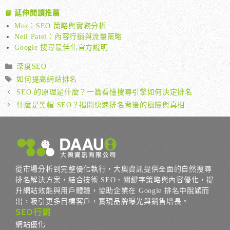
📘 延伸閱讀推薦
Moz：SEO 策略與實務分析
Neil Patel：內容行銷與流量策略
Google 搜尋最佳化官方說明
分
深度SEO
類
標
如何提高網站排名
籤
SEO 的原理是什麼？一篇看懂搜尋引擎如何決定排名
什麼是黑帽 SEO？揭開快速排名背後的風險與真相
從市場分析到完整優化執行，大奧資訊提供全面的自然搜尋
排名解決方案，結合技術 SEO、關鍵字策略與內容優化，提
升網站效能與用戶體驗，協助企業在 Google 排名中脫穎而
出，吸引更多目標客戶，實現品牌曝光與銷售增長。
SEO行銷
網站優化