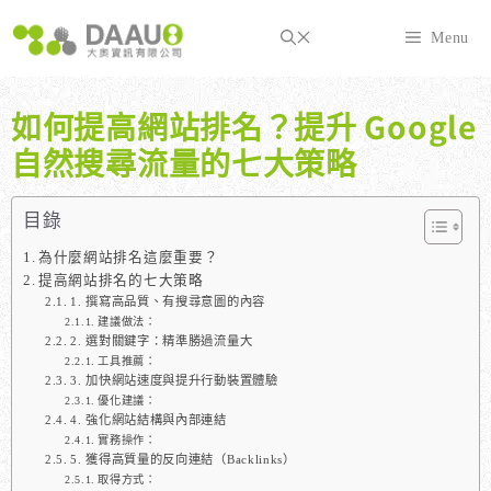
跳
至
Menu
主
要
內
如何提高網站排名？提升 Google
容
自然搜尋流量的七大策略
目錄
為什麼網站排名這麼重要？
提高網站排名的七大策略
1. 撰寫高品質、有搜尋意圖的內容
建議做法：
2. 選對關鍵字：精準勝過流量大
工具推薦：
3. 加快網站速度與提升行動裝置體驗
優化建議：
4. 強化網站結構與內部連結
實務操作：
5. 獲得高質量的反向連結（Backlinks）
取得方式：