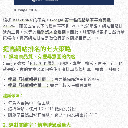
#image_title
根據
Backlinko
的研究，
Google 第一名的點擊率平均高達
27.6%
，而第五名以下的點擊率不到 5%。也就是說，網站若沒排
進前三頁，就等於
幾乎沒人會看到
。因此，想要獲得更多自然流量
與轉換，提高網站排名是數位行銷的關鍵目標之一。
提高網站排名的七大策略
1. 撰寫高品質、有搜尋意圖的內容
Google 強調「
E-E-A-T 原則
（經驗、專業、權威、信任）」，也
就是說，你的文章必須回答使用者搜尋背後的真正需求。例如：
搜尋「純氧機是什麼」：
需要基礎解釋＋用途案例
搜尋「純氧機推薦」：
需要比較表＋購買建議
建議做法：
每篇內容集中一個主題
結構清楚，使用 H2、H3 做內文分段
關鍵字自然出現在標題、開頭、內文與圖片 ALT
2. 選對關鍵字：精準勝過流量大