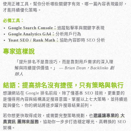
使用正確工具，幫你分析哪些關鍵字有效、哪一篇內容表現最好，
才能持續優化策略。
必備工具：
Google Search Console：
追蹤點擊率與關鍵字表現
Google Analytics GA4：
分析用戶行為
Yoast SEO / Rank Math：
協助內容即時 SEO 分析
專家這樣說
「提升排名不是靠技巧，而是靠對用戶需求的深入理
解與持續提供價值。」 —
Brian Dean，Backlinko 創
辦人
結語：提高排名沒有捷徑，只有策略與執行
想讓網站在 Google 排名前段，除了懂基本 SEO 技術，更重要的
是懂得用內容與結構滿足搜尋意圖。掌握以上七大策略，並持續追
蹤與優化，你的網站將逐步躍升搜尋結果前列。
若你想更快取得成效，或需要完整策略規劃，也
建議讓專業的 大
奧資訊 團隊來服務
，協助你一步步打造穩定曝光、高轉換的 SEO
架構。