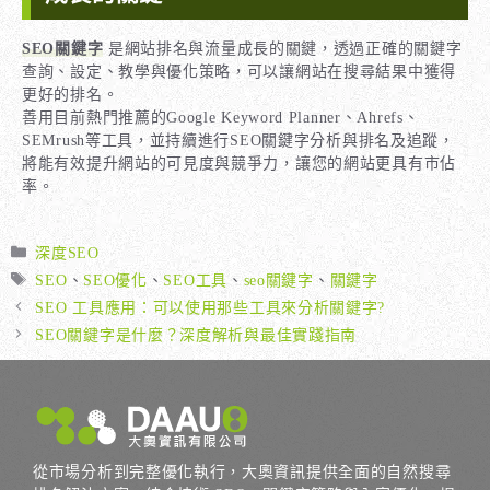
SEO關鍵字
是網站排名與流量成長的關鍵，透過正確的關鍵字
查詢、設定、教學與優化策略，可以讓網站在搜尋結果中獲得
更好的排名。
善用目前熱門推薦的Google Keyword Planner、Ahrefs、
SEMrush等工具，並持續進行SEO關鍵字分析與排名及追蹤，
將能有效提升網站的可見度與競爭力，讓您的網站更具有市佔
率。
分
深度SEO
類
標
SEO
、
SEO優化
、
SEO工具
、
seo關鍵字
、
關鍵字
籤
SEO 工具應用：可以使用那些工具來分析關鍵字?
SEO關鍵字是什麼？深度解析與最佳實踐指南
從市場分析到完整優化執行，大奧資訊提供全面的自然搜尋