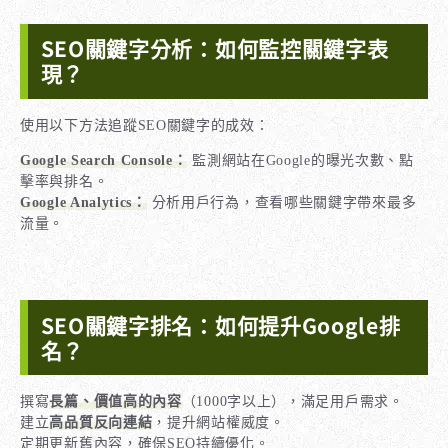
SEO關鍵字分析：如何監控關鍵字表
現？
使用以下方法追蹤SEO關鍵字的成效：
Google Search Console：
監測網站在Google的曝光次數、點
擊率與排名。
Google Analytics：
分析用戶行為，查看哪些關鍵字帶來最多
流量。
SEO關鍵字排名：如何提升Google排
名？
撰寫
長篇、價值高的內容
（1000字以上），滿足用戶需求。
建立
高品質反向連結
，提升網站權威度。
定期更新舊內容，確保SEO持續優化。