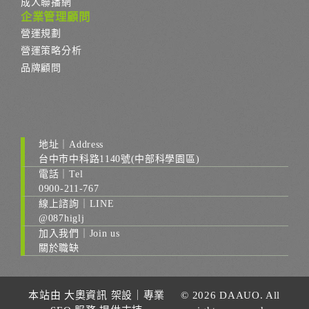
成人聯播網
企業管理顧問
營運規劃
營運策略分析
品牌顧問
地址｜Address
台中市中科路1140號(中部科學園區)
電話｜Tel
0900-211-767
線上諮詢｜LINE
@087higlj
加入我們｜Join us
關於職缺
本站由
大奧資訊
架設｜
專業
© 2026 DAAUO. All