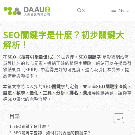
跳
至
Menu
主
要
內
SEO關鍵字是什麼？初步關鍵大
容
解析！
在
SEO（搜尋引擎最佳化）
的世界裡，
SEO關鍵字
是影響網站流
量與排名的核心元素。透過正確的關鍵字策略，網站可以在搜尋引
擎結果頁（SERP）中獲得更好的可見度，進而吸引目標受眾，提
高流量與轉換率。
本篇文章將深入探討
SEO關鍵字
的定義，並涵蓋
SEO關鍵字查詢、
設定、教學、優化、工具、分析、排名、費用
等關鍵議題，讓你掌
握SEO優化的完整流程。
目錄
SEO關鍵字是什麼？
SEO關鍵字查詢：如何找到合適的關鍵字？