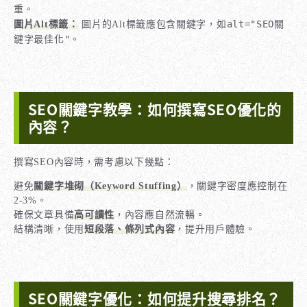
重。
alt="SEO關
圖片Alt標籤：
圖片的Alt標籤應包含關鍵字，如
鍵字最佳化"
。
SEO關鍵字教學：如何撰寫SEO優化的
內容？
撰寫SEO內容時，需考慮以下幾點：
避免
關鍵字堆砌（Keyword Stuffing）
，關鍵字密度應控制在
2-3%。
確保文章具備
高可讀性
，內容應自然流暢。
結構清晰，使用
短段落、條列式內容
，提升用戶體驗。
SEO關鍵字優化：如何提升搜尋排名？