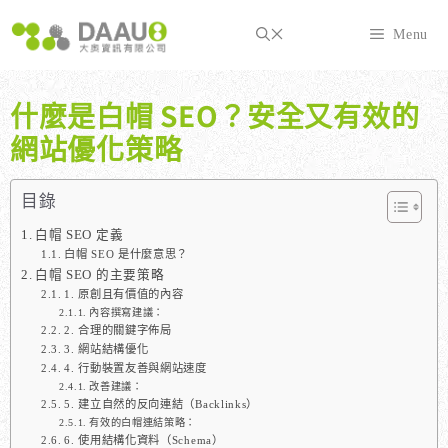
跳
至
Menu
主
要
內
什麼是白帽 SEO？安全又有效的
容
網站優化策略
目錄
白帽 SEO 定義
白帽 SEO 是什麼意思？
白帽 SEO 的主要策略
1. 原創且有價值的內容
內容撰寫建議：
2. 合理的關鍵字佈局
3. 網站結構優化
4. 行動裝置友善與網站速度
改善建議：
5. 建立自然的反向連結（Backlinks）
有效的白帽連結策略：
6. 使用結構化資料（Schema）