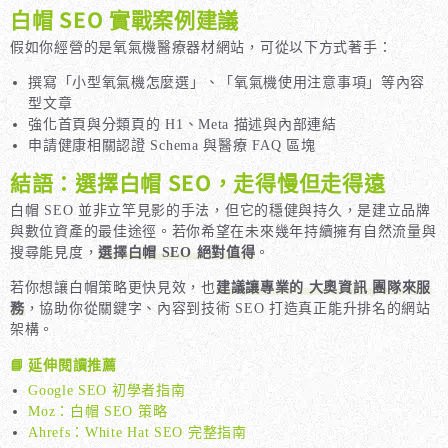
白帽 SEO 實戰案例建議
假如你經營的是氧氣機醫療器材網站，可從以下方式著手：
撰寫「小型氧氣機怎麼選」、「氧氣機使用注意事項」等內容
型文章
強化首頁與分類頁的 H1、Meta 描述與內部連結
申請健康相關認證 Schema 與醫療 FAQ 區塊
結語：選擇白帽 SEO，走得慢但走得遠
白帽 SEO 並非立竿見影的手法，但它的穩健與持久，是建立品牌
與數位資產的最佳途徑。若你希望在未來幾年持續擁有自然流量與
搜尋能見度，
選擇白帽 SEO 絕對值得
。
若你想讓白帽策略更快見效，也
建議讓專業的 大奧資訊 團隊來服
務
，協助你從關鍵字、內容到技術 SEO 打造真正能升排名的網站
架構。
📘 延伸閱讀推薦
Google SEO 初學者指南
Moz：白帽 SEO 策略
Ahrefs：White Hat SEO 完整指南