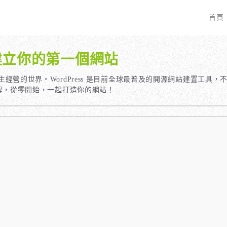
首頁
始建立你的第一個網站
EO 服務？
全面優化網站語法：提升SEO表現
廣告行銷基礎知識
服務最適合我的業務？
關鍵字分析：精準制定SEO策略
廣告平台與策略選擇
經營的世界。WordPress 是目前全球最普及的開源網站建置工具，
站流程，從零開始，一起打造你的網站！
具體流程是什麼？
調整SEO關鍵字分布：精準地收錄
Google Ads 和 Facebook 廣
大奧專業寫手團隊：賦予深度與價值
預算與效益管理
行動優化與語法微調：搜尋引擎更愛
廣告投放後如何追蹤成效？