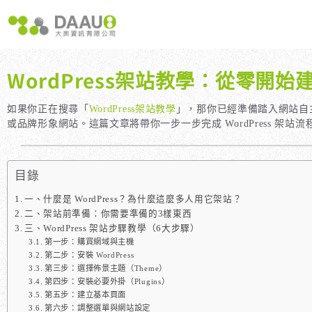
跳
至
主
要
內
WordPress架站教學：從零開
容
大奧獨家 AISEO矩陣系統｜SEO自動化輕鬆佈局關鍵字
如何開始 SEO？新手指南
我們提供哪些 S
八大專業SEO服務：網站流量快速成長
SEO 的定義與基本概念
如何知道哪些
如果你正在搜尋「
WordPress架站教學
」，那你已經準備踏入網站自主
或品牌形象網站。這篇文章將帶你一步一步完成 WordPress 架
SEO 救星：你的網站沒有自然流量嗎？
SEO 的運作原理
SEO 優化的
專業SEO撰寫：提升網站SEO自然排序
SEO 的重要性：為什麼企業需要它？
維基百科：提升品牌形象與SEO的雙贏策略
什麼是白帽SEO、灰帽SEO與黑帽SEO？
目錄
網站系統開發：打造高效能業務需求的網站
一、什麼是 WordPress？為什麼這麼多人用它架站？
二、架站前準備：你需要準備的3樣東西
三、WordPress 架站步驟教學（6大步驟）
第一步：購買網域與主機
第二步：安裝 WordPress
第三步：選擇佈景主題（Theme）
第四步：安裝必要外掛（Plugins）
第五步：建立基本頁面
第六步：調整選單與網站設定