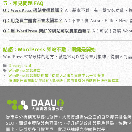
五、常見問題 FAQ
Q：WordPress 架站會很難嗎？
A：基本不難，有一鍵安裝功能、拖
Q：用免費主題會不會太陽春？
A：不會！像 Astra、Hello、
Q：用 WordPress 架好的網站可以賣東西嗎？
A：可以！安裝 Wo
結語：WordPress 架站不難，關鍵是開始
WordPress 架站最棒的地方，就是它可以從簡單到複雜、從個人到
分
Uncategorized
類
標
WordPress架站教學
籤
WordPress網站範例推薦：從個人品牌到電商平台一次看懂
快速提升電商網站業績的8個秘訣｜實用又有效的轉換升級作戰指導
從市場分析到完整優化執行，大奧資訊提供全面的自然搜尋排名解
SEO、關鍵字策略與內容優化，提升網站效能與用戶體驗，協助企業在 
而出，吸引更多目標客戶，實現品牌曝光與銷售增長。