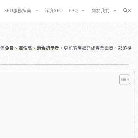
SEO服務指南
深度SEO
FAQ
關於我們
為SEO而生的網站
大奧資訊的網站架設服務包含哪些項目？
選擇CMS或客製化網站：為您的打造完美SEO網站
如何確保網站符合 SEO 標準？
不但
免費、彈性高、適合初學者
，更能隨時擴充成專業電商、部落格
告有什麼不同？
WordPress 架設與 SEO 優化完整方案
網站架構與技術 SEO 優化
SEO網站改造：您的舊網站是否正在拖累排名？
響應式設計的優勢
SEO網站維護與長期優化