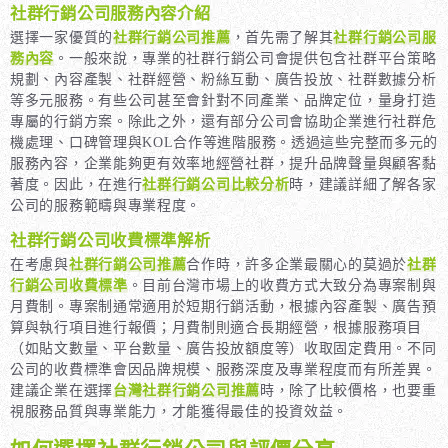
社群行銷公司服務內容介紹
選擇一家優質的
社群行銷公司推薦
，首先需了解其
社群行銷公司服
務內容
。一般來說，專業的社群行銷公司會提供包含社群平台策略
規劃、內容產製、社群經營、粉絲互動、廣告投放、社群數據分析
等多元服務。有些公司甚至會針對不同產業、品牌定位，量身打造
專屬的行銷方案。除此之外，還有部分公司會協助企業進行社群危
機處理、口碑管理與KOL合作等進階服務。透過這些完整而多元的
服務內容，企業能夠更有效率地經營社群，提升品牌聲量與顧客黏
著度。因此，在進行
社群行銷公司比較分析
時，建議詳細了解各家
公司的服務範疇與專業程度。
社群行銷公司收費標準解析
在考慮與
社群行銷公司推薦
合作時，許多企業最關心的莫過於
社群
行銷公司收費標準
。目前台灣市場上的收費方式大致分為專案制與
月費制。專案制通常適用於短期行銷活動，根據內容產製、廣告預
算與執行項目進行報價；月費制則適合長期經營，根據服務項目
（如貼文數量、平台數量、廣告投放額度等）收取固定費用。不同
公司的收費標準會因品牌規模、服務深度及專業程度而有所差異。
建議企業在選擇
台灣社群行銷公司推薦
時，除了比較價格，也要重
視服務品質與專業能力，才能獲得最佳的投資效益。
如何選擇社群行銷公司與評價分享