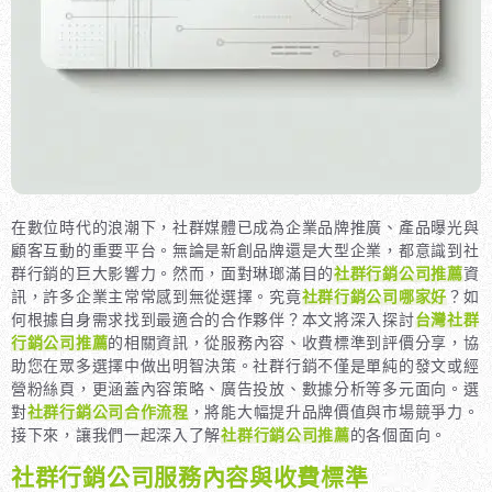
在數位時代的浪潮下，社群媒體已成為企業品牌推廣、產品曝光與
顧客互動的重要平台。無論是新創品牌還是大型企業，都意識到社
群行銷的巨大影響力。然而，面對琳瑯滿目的
社群行銷公司推薦
資
訊，許多企業主常常感到無從選擇。究竟
社群行銷公司哪家好
？如
何根據自身需求找到最適合的合作夥伴？本文將深入探討
台灣社群
行銷公司推薦
的相關資訊，從服務內容、收費標準到評價分享，協
助您在眾多選擇中做出明智決策。社群行銷不僅是單純的發文或經
營粉絲頁，更涵蓋內容策略、廣告投放、數據分析等多元面向。選
對
社群行銷公司合作流程
，將能大幅提升品牌價值與市場競爭力。
接下來，讓我們一起深入了解
社群行銷公司推薦
的各個面向。
社群行銷公司服務內容與收費標準