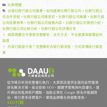
分
社群媒體
類
標
台灣社群行銷公司推薦
、
如何選擇社群行銷公司
、
社群行銷公
籤
司合作流程
、
社群行銷公司哪家好
、
社群行銷公司推薦
、
社群行銷
公司收費標準
、
社群行銷公司服務內容
、
社群行銷公司案例介紹
、
社群行銷公司比較分析
、
社群行銷公司評價分享
網路媒體合作管道完整解析：合作方式、平台選擇與報價談判
指南
內容行銷是什麼？完整解析內容行銷流程、方式與傳統行銷差
異
從市場分析到完整優化執行，大奧資訊提供全面的自然搜尋
排名解決方案，結合技術 SEO、關鍵字策略與內容優化，提
升網站效能與用戶體驗，協助企業在 Google 排名中脫穎而
出，吸引更多目標客戶，實現品牌曝光與銷售增長。
SEO行銷